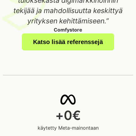
tuloksekasta digimarkkinoinnin
tekijää ja mahdollisuutta keskittyä
yrityksen kehittämiseen.”
Comfystore
Katso lisää referenssejä
+
0
€
käytetty Meta-mainontaan