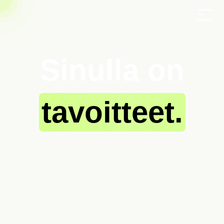
revado.
Sinulla on
tavoitteet.