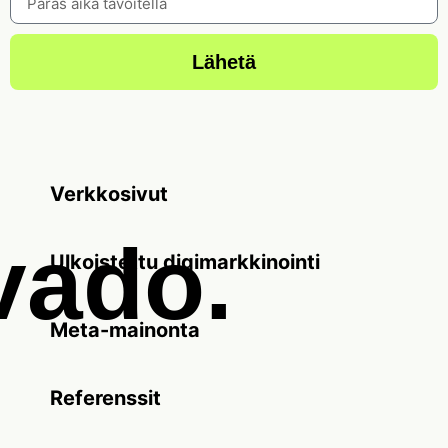
Lähetä
Verkkosivut
vado.
Ulkoistettu digimarkkinointi
Meta-mainonta
Referenssit