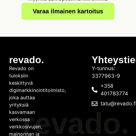
Varaa ilmainen kartoitus
revado.
Yhteysti
Revado on
Y-tunnus:
tuloksiin
3377963-9
keskittyvä
+358
digimarkkinointitoimisto,
401783774
joka auttaa
tatu@revado.f
yrityksiä
revado.
kasvamaan
verkossa
verkkosivujen,
mainonnan ja