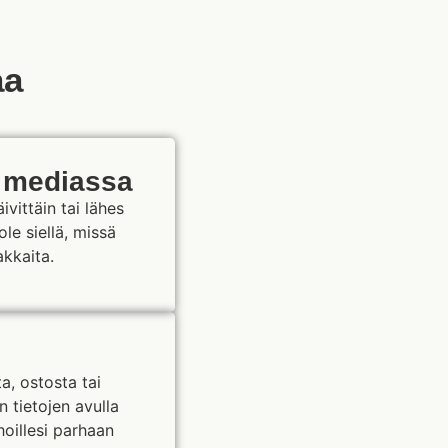
aa
a mediassa
vittäin tai lähes
ole siellä, missä
akkaita.
a, ostosta tai
 tietojen avulla
hoillesi parhaan