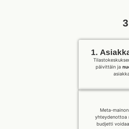
3
1. Asiakk
Tilastokeskuks
päivittäin ja
nu
asiakka
Meta-mainonna
yhteydenottoa m
budjetti voidaa