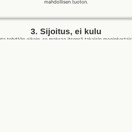
mahdollisen tuoton.
3. Sijoitus, ei kulu
a tehdään oikein, se maksaa itsensä takaisin moninkertaises
lla, testata mikä toimii, ja lisätä panoksia sitä mukaa kun tu
Ota yhteyttä
tuloksia voit saada Meta-m