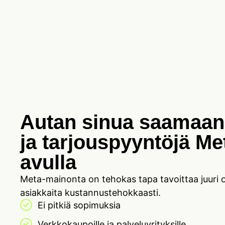
Autan sinua saamaan 
ja tarjouspyyntöjä M
avulla
Meta-mainonta on tehokas tapa tavoittaa juuri oi
asiakkaita kustannustehokkaasti.
Ei pitkiä sopimuksia
Verkkokaupoille ja palveluyrityksille