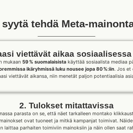
 syytä tehdä Meta-mainont
aasi viettävät aikaa sosiaalisess
en mukaan
59 % suomalaisista
käyttää sosiaalista mediaa päi
oremmissa ikäryhmissä luku nousee jopa 80 %:iin
. Jos et 
asi viettävät aikansa, niin menetät paljon potentiaalisia asi
2. Tulokset mitattavissa
ssa parasta on se, että näet tarkalleen montako klikkaust
ainokset ovat tuoneet ja mitkä kampanjat toimivat. Näiden
n laittaa parhaiten toimiviin mainoksiin ja näin ollen saat ra