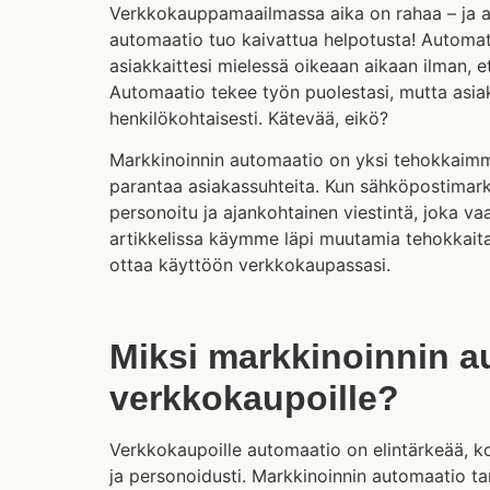
Verkkokauppamaailmassa aika on rahaa – ja ai
automaatio tuo kaivattua helpotusta! Automa
asiakkaittesi mielessä oikeaan aikaan ilman, et
Automaatio tekee työn puolestasi, mutta asiaka
henkilökohtaisesti. Kätevää, eikö?
Markkinoinnin automaatio on yksi tehokkaimm
parantaa asiakassuhteita. Kun sähköpostimark
personoitu ja ajankohtainen viestintä, joka v
artikkelissa käymme läpi muutamia tehokkaita
ottaa käyttöön verkkokaupassasi.
Miksi markkinoinnin a
verkkokaupoille?
Verkkokaupoille automaatio on elintärkeää, ko
ja personoidusti. Markkinoinnin automaatio ta