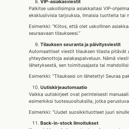
VIP-asiakasviestit
Palkitse uskollisimpia asiakkaitasi VIP-ohjelma
eksklusiivisia tarjouksia, ilmaisia tuotteita tai
Esimerkki: ”Kiitos, että olet uskollinen asia
seuraavaan tilaukseesi.”
Tilauksen seuranta ja päivitysviestit
Automaattiset viestit tilauksen tilasta pitävät
yhteydenottoja asiakaspalveluun. Nämä viestit
lähetyksestä, sen toimitusajasta tai mahdollisi
Esimerkki: ”Tilauksesi on lähetetty! Seuraa pake
Uutiskirjeautomaatio
Vaikka uutiskirjeet ovat perinteisesti manuaali
esimerkiksi tuotesuosituksilla, jotka perustuv
Esimerkki: ”Uudet suosikkituotteet juuri sinulle
Back-in-stock ilmoitukset