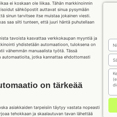
kaa ei koskaan ole liikaa. Tähän markkinoinnin
tisoidut sähköpostit auttavat sinua pysymään
tä sinun tarvitsee itse muistaa jokainen viesti.
s saa silti tunteen, että juuri häntä puhutellaan
ista tavoista kasvattaa verkkokaupan myyntiä ja
kinointi yhdistetään automaatioon, tuloksena on
aatii vähemmän manuaalista työtä. Tässä
 automaatioita, jotka kannattaa ehdottomasti
utomaatio on tärkeää
ska asiakkaiden tarpeisiin täytyy vastata nopeasti
rjoaa tehokkaan ja skaalautuvan tavan lähettää