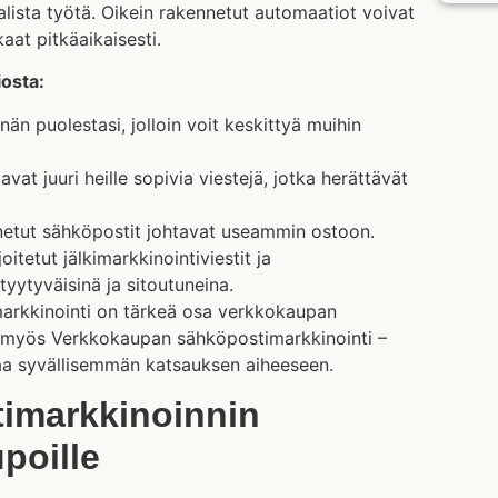
alista työtä. Oikein rakennetut automaatiot voivat
aat pitkäaikaisesti.
osta:
nän puolestasi, jolloin voit keskittyä muihin
avat juuri heille sopivia viestejä, jotka herättävät
nnetut sähköpostit johtavat useammin ostoon.
joitetut jälkimarkkinointiviestit ja
yytyväisinä ja sitoutuneina.
imarkkinointi on tärkeä osa verkkokaupan
u myös Verkkokaupan sähköpostimarkkinointi –
rjoaa syvällisemmän katsauksen aiheeseen.
imarkkinoinnin
poille