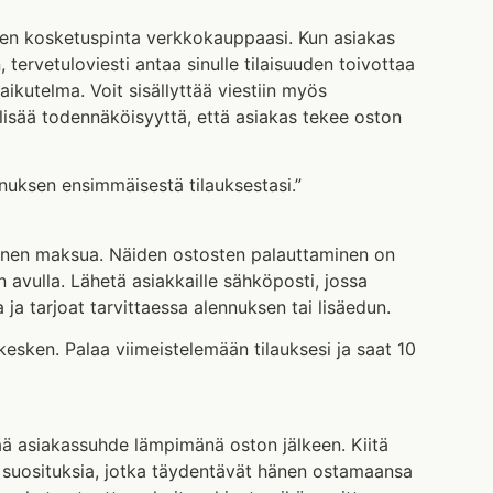
nen kosketuspinta verkkokauppaasi. Kun asiakas
lin, tervetuloviesti antaa sinulle tilaisuuden toivottaa
aikutelma. Voit sisällyttää viestiin myös
ä lisää todennäköisyyttä, että asiakas tekee oston
ennuksen ensimmäisestä tilauksestasi.”
nnen maksua. Näiden ostosten palauttaminen on
 avulla. Lähetä asiakkaille sähköposti, jossa
 ja tarjoat tarvittaessa alennuksen tai lisäedun.
esken. Palaa viimeistelemään tilauksesi ja saat 10
tää asiakassuhde lämpimänä oston jälkeen. Kiitä
ai suosituksia, jotka täydentävät hänen ostamaansa