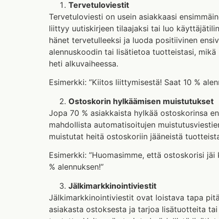
Tervetuloviestit
Tervetuloviesti on usein asiakkaasi ensimmäi
liittyy uutiskirjeen tilaajaksi tai luo käyttäjäti
hänet tervetulleeksi ja luoda positiivinen ensiv
alennuskoodin tai lisätietoa tuotteistasi, mik
heti alkuvaiheessa.
Esimerkki: ”Kiitos liittymisestä! Saat 10 % al
Ostoskorin hylkäämisen muistutukset
Jopa 70 % asiakkaista hylkää ostoskorinsa e
mahdollista automatisoitujen muistutusviestien
muistutat heitä ostoskoriin jääneistä tuotteista
Esimerkki: ”Huomasimme, että ostoskorisi jäi k
% alennuksen!”
Jälkimarkkinointiviestit
Jälkimarkkinointiviestit ovat loistava tapa pi
asiakasta ostoksesta ja tarjoa lisätuotteita t