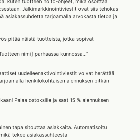
toa, kuten tuotteen hoito-ohjeet, mikä osoittaa
sestaan. Jälkimarkkinointiviestit ovat siis tehokas
tää asiakassuhdetta tarjoamalla arvokasta tietoa ja
yös pitää näistä tuotteista, jotka sopivat
 [Tuotteen nimi] parhaassa kunnossa…”
attiset uudelleenaktivointiviestit voivat herättää
tarjoamalla henkilökohtaisen alennuksen pitkän
aan! Palaa ostoksille ja saat 15 % alennuksen
inen tapa sitouttaa asiakkaita. Automatisoitu
n, mikä tekee asiakassuhteesta