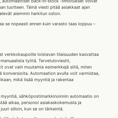
 automaattiset back-in-stock -ilmoitukset voivat
n tuotteen. Tämä viesti pitää asiakkaat ajan
stelevät aiemmin harkitun oston.
paa se nopeasti ennen kuin varasto taas loppuu –
t verkkokaupoille loistavan tilaisuuden kasvattaa
 manuaalista työtä. Tervetuloviestit,
tit ovat vain muutamia esimerkkejä siitä, miten
ä konversioita. Automaation avulla voit varmistaa,
ikaan, mikä lisää myyntiä ja rakentaa
 myyntiä, sähköpostimarkkinoinnin automaatio on
stää aikaa, personoi asiakaskokemusta ja
uuri silloin, kun se on tärkeintä.