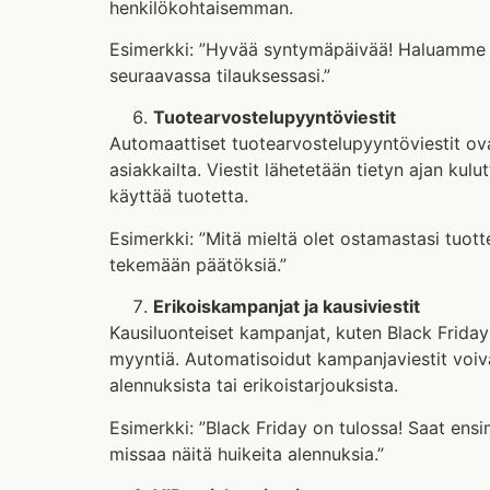
henkilökohtaisemman.
Esimerkki: ”Hyvää syntymäpäivää! Haluamme j
seuraavassa tilauksessasi.”
Tuotearvostelupyyntöviestit
Automaattiset tuotearvostelupyyntöviestit ov
asiakkailta. Viestit lähetetään tietyn ajan kulu
käyttää tuotetta.
Esimerkki: ”Mitä mieltä olet ostamastasi tuott
tekemään päätöksiä.”
Erikoiskampanjat ja kausiviestit
Kausiluonteiset kampanjat, kuten Black Friday 
myyntiä. Automatisoidut kampanjaviestit voivat
alennuksista tai erikoistarjouksista.
Esimerkki: ”Black Friday on tulossa! Saat ens
missaa näitä huikeita alennuksia.”