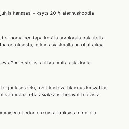
uhlia kanssasi – käytä 20 % alennuskoodia
at erinomainen tapa kerätä arvokasta palautetta
ttua ostoksesta, jolloin asiakkaalla on ollut aikaa
eesta? Arvostelusi auttaa muita asiakkaita
tai joulusesonki, ovat loistava tilaisuus kasvattaa
 varmistaa, että asiakkaasi tietävät tulevista
immäisenä tiedon erikoistarjouksistamme, älä