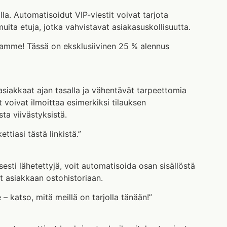
lla. Automatisoidut VIP-viestit voivat tarjota
 muita etuja, jotka vahvistavat asiakasuskollisuutta.
kkaamme! Tässä on eksklusiivinen 25 % alennus
 asiakkaat ajan tasalla ja vähentävät tarpeettomia
 voivat ilmoittaa esimerkiksi tilauksen
sta viivästyksistä.
ttiasi tästä linkistä.”
sesti lähetettyjä, voit automatisoida osan sisällöstä
at asiakkaan ostohistoriaan.
 – katso, mitä meillä on tarjolla tänään!”