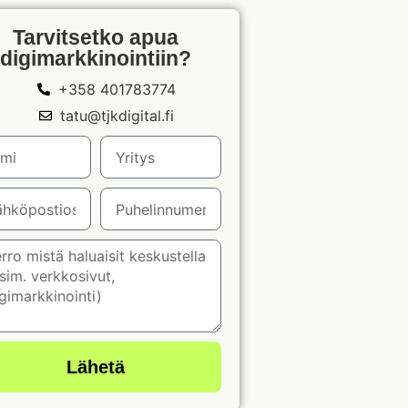
Tarvitsetko apua
digimarkkinointiin?
+358 401783774
tatu@tjkdigital.fi
Lähetä