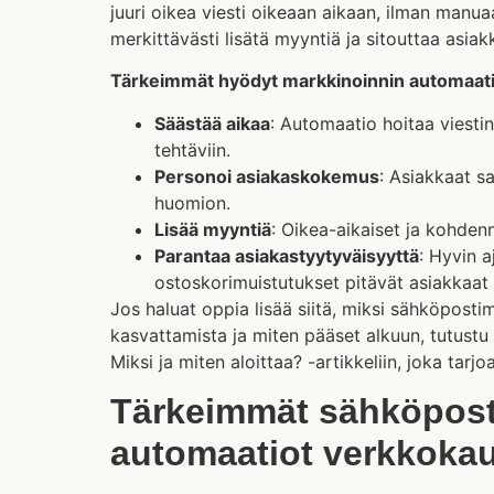
juuri oikea viesti oikeaan aikaan, ilman manua
merkittävästi lisätä myyntiä ja sitouttaa asiakk
Tärkeimmät hyödyt markkinoinnin automaati
Säästää aikaa
: Automaatio hoitaa viestin
tehtäviin.
Personoi asiakaskokemus
: Asiakkaat sa
huomion.
Lisää myyntiä
: Oikea-aikaiset ja kohde
Parantaa asiakastyytyväisyyttä
: Hyvin a
ostoskorimuistutukset pitävät asiakkaat t
Jos haluat oppia lisää siitä, miksi sähköpost
kasvattamista ja miten pääset alkuun, tutust
Miksi ja miten aloittaa? -artikkeliin, joka ta
Tärkeimmät sähköpost
automaatiot verkkokau