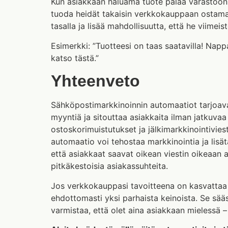
Kun asiakkaan haluama tuote palaa varastoon,
tuoda heidät takaisin verkkokauppaan ostamaa
tasalla ja lisää mahdollisuutta, että he viimei
Esimerkki: ”Tuotteesi on taas saatavilla! Nap
katso tästä.”
Yhteenveto
Sähköpostimarkkinoinnin automaatiot tarjoava
myyntiä ja sitouttaa asiakkaita ilman jatkuvaa
ostoskorimuistutukset ja jälkimarkkinointivies
automaatio voi tehostaa markkinointia ja lisät
että asiakkaat saavat oikean viestin oikeaan a
pitkäkestoisia asiakassuhteita.
Jos verkkokauppasi tavoitteena on kasvattaa
ehdottomasti yksi parhaista keinoista. Se sää
varmistaa, että olet aina asiakkaan mielessä – j