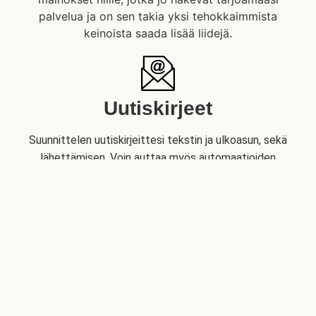
palvelua ja on sen takia yksi tehokkaimmista
keinoista saada lisää liidejä.
Uutiskirjeet
Suunnittelen uutiskirjeittesi tekstin ja ulkoasun, sekä
lähettämisen. Voin auttaa myös automaatioiden
rakentamisessa.
Sosiaalinen media
Luon postauksia sosiaalisen median kanaviin.
Tarvittaessa autan myös sosiaalisen median