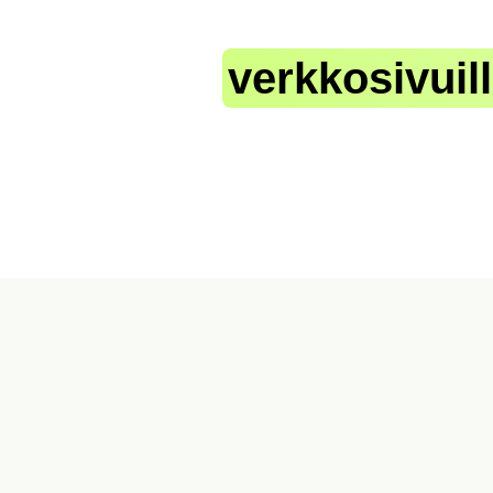
aske hinta
verkkosivuil
muutamassa sekunnissa
aljonko oman verkkosivuprojektisi toteutus maksais
een ja saat arvion nopeasti ja helposti — ilman sit