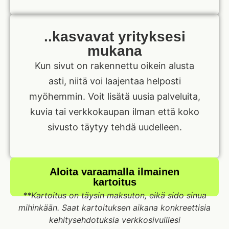
..kasvavat yrityksesi
mukana
Kun sivut on rakennettu oikein alusta
asti, niitä voi laajentaa helposti
myöhemmin. Voit lisätä uusia palveluita,
kuvia tai verkkokaupan ilman että koko
sivusto täytyy tehdä uudelleen.
Aloita varaamalla ilmainen
kartoitus
**Kartoitus on täysin maksuton, eikä sido sinua
mihinkään. Saat kartoituksen aikana konkreettisia
kehitysehdotuksia verkkosivuillesi